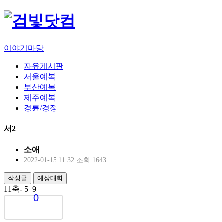
이야기마당
자유게시판
서울예복
부산예복
제주예복
경륜/경정
서2
소애
2022-01-15 11:32
조회 1643
작성글
예상대회
11축- 5 9
0