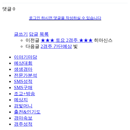
댓글
0
로그인 하시면 댓글을 작성하실 수 있습니다
글쓰기
답글
목록
이전글
★★★ 토요 2경주 ★★★
히아신스
다음글
2경주 간단예상
빛
이야기마당
예상대회
생생경마
전문가분석
SMS성적
SMS구매
조교+방송
예상지
검빛머니
출전&인기도
경마속보
경주성적