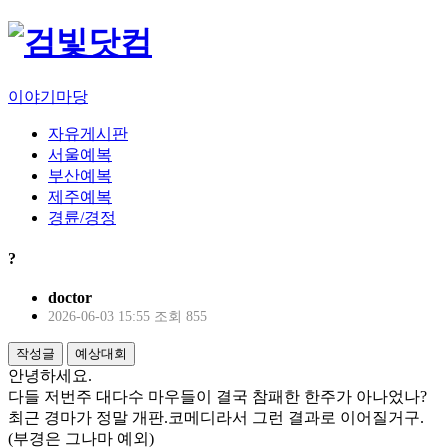
이야기마당
자유게시판
서울예복
부산예복
제주예복
경륜/경정
?
doctor
2026-06-03 15:55
조회 855
작성글
예상대회
안녕하세요.
다들 저번주 대다수 마우들이 결국 참패한 한주가 아나었나?
최근 경마가 정말 개판.코메디라서 그런 결과로 이어질거구.
(부경은 그나마 예외)