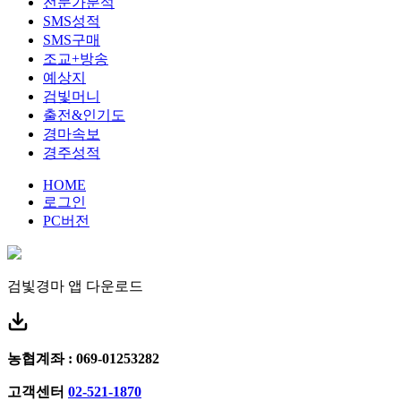
전문가분석
SMS성적
SMS구매
조교+방송
예상지
검빛머니
출전&인기도
경마속보
경주성적
HOME
로그인
PC버전
검빛경마 앱
다운로드
농협계좌 : 069-01253282
고객센터
02-521-1870