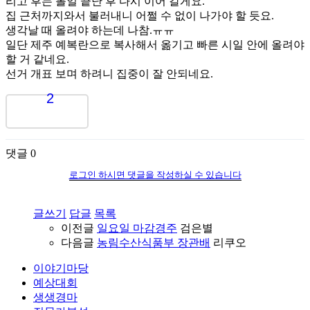
리고 후는 볼일 끝난 후 다시 이어 갈게요.
집 근처까지와서 불러내니 어쩔 수 없이 나가야 할 듯요.
생각날 때 올려야 하는데 나참.ㅠㅠ
일단 제주 예복란으로 복사해서 옮기고 빠른 시일 안에 올려야
할 거 같네요.
선거 개표 보며 하려니 집중이 잘 안되네요.
2
댓글
0
로그인 하시면 댓글을 작성하실 수 있습니다
글쓰기
답글
목록
이전글
일요일 마감경주
검은별
다음글
농림수산식품부 장관배
리쿠오
이야기마당
예상대회
생생경마