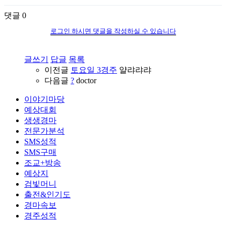
댓글
0
로그인 하시면 댓글을 작성하실 수 있습니다
글쓰기
답글
목록
이전글
토요일 3경주
얄랴랴랴
다음글
?
doctor
이야기마당
예상대회
생생경마
전문가분석
SMS성적
SMS구매
조교+방송
예상지
검빛머니
출전&인기도
경마속보
경주성적