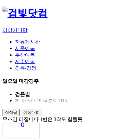
이야기마당
자유게시판
서울예복
부산예복
제주예복
경륜/경정
일요일 마감경주
검은별
2026-06-03 19:54
조회 1113
작성글
예상대회
무조건 터집니다 1번은 3착도 힘들듯
0