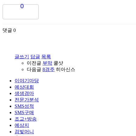
0
댓글
0
글쓰기
답글
목록
이전글
부막
쿨샷
다음글
8경주
히아신스
이야기마당
예상대회
생생경마
전문가분석
SMS성적
SMS구매
조교+방송
예상지
검빛머니