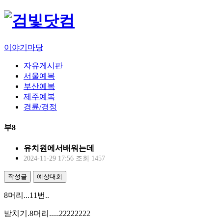
이야기마당
자유게시판
서울예복
부산예복
제주예복
경륜/경정
부8
유치원에서배워는데
2024-11-29 17:56
조회 1457
작성글
예상대회
8머리...11번..
받치기.8머리.....22222222