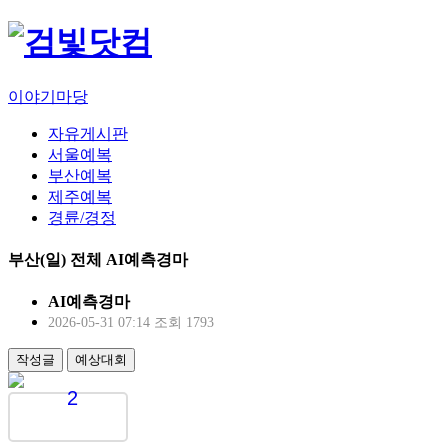
이야기마당
자유게시판
서울예복
부산예복
제주예복
경륜/경정
부산(일) 전체 AI예측경마
AI예측경마
2026-05-31 07:14
조회 1793
작성글
예상대회
2