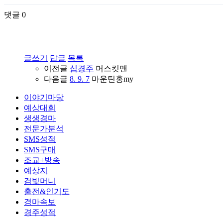
댓글
0
글쓰기
답글
목록
이전글
십경주
머스킷맨
다음글
8. 9. 7
마운틴홍my
이야기마당
예상대회
생생경마
전문가분석
SMS성적
SMS구매
조교+방송
예상지
검빛머니
출전&인기도
경마속보
경주성적