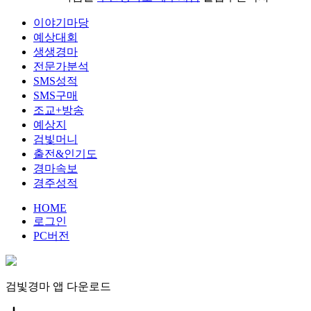
이야기마당
예상대회
생생경마
전문가분석
SMS성적
SMS구매
조교+방송
예상지
검빛머니
출전&인기도
경마속보
경주성적
HOME
로그인
PC버전
검빛경마 앱
다운로드