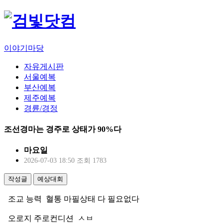
이야기마당
자유게시판
서울예복
부산예복
제주예복
경륜/경정
조선경마는 경주로 상태가 90%다
마요일
2026-07-03 18:50
조회 1783
작성글
예상대회
조교 능력 혈통 마필상태 다 필요없다
오로지 주로컨디션 ㅅㅂ