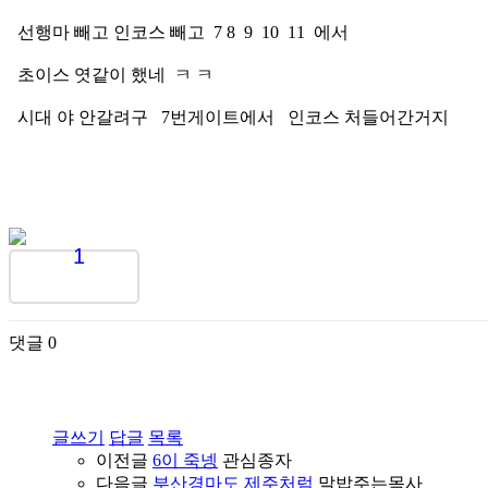
선행마 빼고 인코스 빼고 7 8 9 10 11 에서
초이스 엿같이 했네 ㅋ ㅋ
시대 야 안갈려구 7번게이트에서 인코스 처들어간거지
1
댓글
0
글쓰기
답글
목록
이전글
6이 죽넹
관심종자
다음글
부산경마도 제주처럼
말밥주는목사