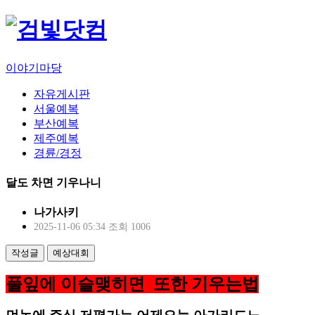
이야기마당
자유게시판
서울예복
부산예복
제주예복
경륜/경정
달도 차면 기우나니
나가사키
2025-11-06 05:34
조회 1006
작성글
예상대회
풀잎에 이슬맺히면 또한 기우는법