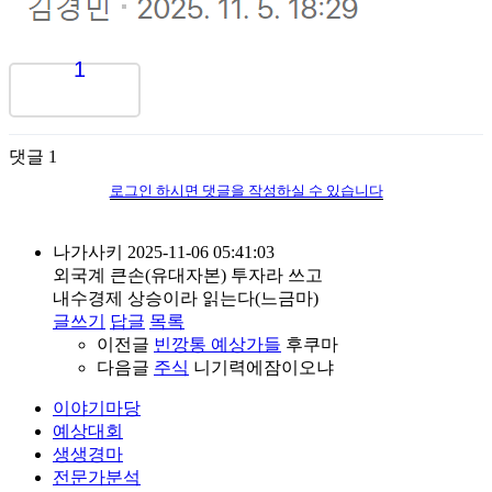
1
댓글
1
로그인 하시면 댓글을 작성하실 수 있습니다
나가사키
2025-11-06 05:41:03
외국계 큰손(유대자본) 투자라 쓰고
내수경제 상승이라 읽는다(느금마)
글쓰기
답글
목록
이전글
빈깡통 예상가들
후쿠마
다음글
주식
니기력에잠이오냐
이야기마당
예상대회
생생경마
전문가분석