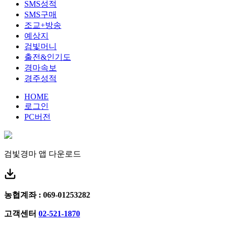
SMS성적
SMS구매
조교+방송
예상지
검빛머니
출전&인기도
경마속보
경주성적
HOME
로그인
PC버전
검빛경마 앱
다운로드
농협계좌 : 069-01253282
고객센터
02-521-1870