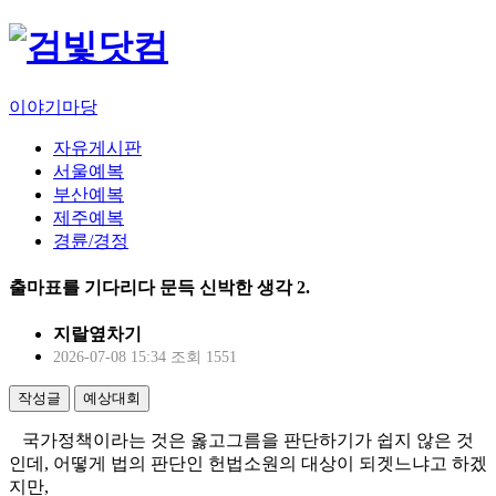
이야기마당
자유게시판
서울예복
부산예복
제주예복
경륜/경정
출마표를 기다리다 문득 신박한 생각 2.
지랄옆차기
2026-07-08 15:34
조회 1551
작성글
예상대회
국가정책이라는 것은 옳고그름을 판단하기가 쉽지 않은 것
인데, 어떻게 법의 판단인 헌법소원의 대상이 되겟느냐고 하겠
지만,