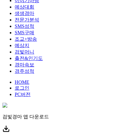
이야기마당
예상대회
생생경마
전문가분석
SMS성적
SMS구매
조교+방송
예상지
검빛머니
출전&인기도
경마속보
경주성적
HOME
로그인
PC버전
검빛경마 앱
다운로드