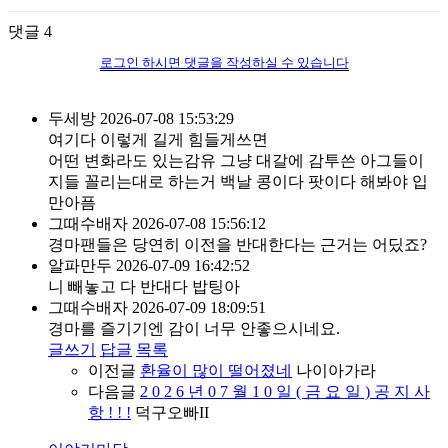
댓글
4
로그인 하시면 댓글을 작성하실 수 있습니다
두세방
2026-07-08 15:53:29
여기다 이렇게 길게 힘들게쓰면
어떤 변화라도 있는감유 그냥 대갈에 감투쓴 아그들이
지들 꼴리는대로 하는거 백날 콩이다 팟이다 해봐야 입
만아픔
그때수배자
2026-07-08 15:56:12
경마팬들은 당연히 이전을 반대한다는 근거는 어딨죠?
알파만두
2026-07-09 16:42:52
니 빼놓고 다 반대다 밥팅아
그때수배자
2026-07-09 18:09:51
경마를 즐기기엔 감이 너무 안좋으시네요.
글쓰기
답글
목록
이전글
환율이 많이 떨어졌네
나이아가라
다음글
2 0 2 6 년 0 7 월 1 0 일 ( 금 요 일 ) 공 지 사
항 ! ! !
덕구오빠II