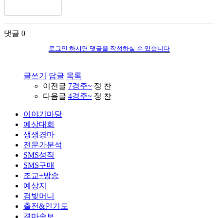
댓글
0
로그인 하시면 댓글을 작성하실 수 있습니다
글쓰기
답글
목록
이전글
7경주~
정 찬
다음글
4경주~
정 찬
이야기마당
예상대회
생생경마
전문가분석
SMS성적
SMS구매
조교+방송
예상지
검빛머니
출전&인기도
경마속보