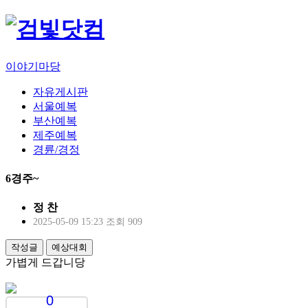
이야기마당
자유게시판
서울예복
부산예복
제주예복
경륜/경정
6경주~
정 찬
2025-05-09 15:23
조회 909
작성글
예상대회
가볍게 드갑니당
0