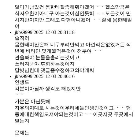
얼마가남았건 몸한테잘좀해줘야겠어 ㆍㆍ헬스만큼은
식자우환이아니구 아는것이심인듯혀 ㆍㆍ모든것이 만
시지탄이지만 그래도 다행아니겠어 ㆍㆍ잘해 몸한테말
여
jkbs9999
2025-12-03 20:31:18
솔직히
몸한테미안은해 너무부려만먹고 아낀적은없었거든 작
년에 비타민 몆개월먹은것이 전부여 ㆍㆍ
관을봐야 눈물을흘리는것이고
쓰러져봐야 후회하는것이지
달빚님한테 댓글좀수정하고와야게써
jkbs9999
2025-12-03 20:46:16
인생도
각본이아닐까 생각도 해봤지만
ㆍㆍ
가본은 아닌듯해
자유의지대로 사는것이우리네들인생인것이고 ㆍㆍ 행
동에대한책임도져야되는것이고ㆍㆍ이곳저곳 두곳에서
받는겨
문제는