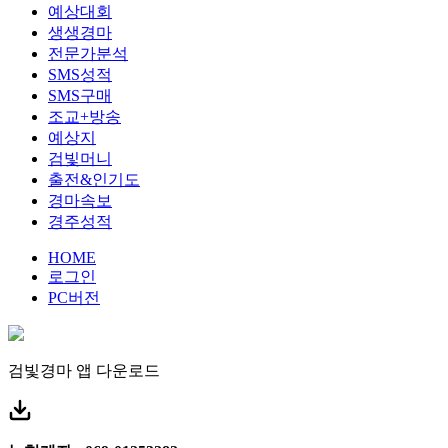
예상대회
생생경마
전문가분석
SMS성적
SMS구매
조교+방송
예상지
검빛머니
출전&인기도
경마속보
경주성적
HOME
로그인
PC버전
검빛경마 앱
다운로드