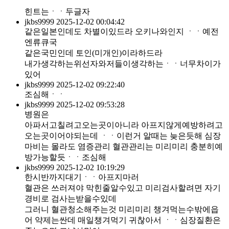
힌트는ㆍㆍ두글자
jkbs9999
2025-12-02 00:04:42
같은일본인데도 차별이있드라 오키나와인지 ㆍㆍ예전
엔류큐국
같은국민인데 토인(미개인)이라하드라
내가생각하는위선자와저들이생각하는ㆍㆍ너무차이가
있어
jkbs9999
2025-12-02 09:22:40
조심해ㆍㆍ
jkbs9999
2025-12-02 09:53:28
병원은
아파서고칠려고오는곳이아니라 아프지않게예방하려고
오는곳이어야되는데 ㆍㆍ이런거 알때는 늦은듯해 심장
마비는 몰라도 염증관리 혈관관리는 미리미리 충분히예
방가능할듯ㆍㆍ조심해
jkbs9999
2025-12-02 10:19:29
한시반까지대기ㆍㆍ아프지마러
혈관은 쓰러져야 막힌줄알수있고 미리검사할려면 자기
경비로 검사는받을수있데
그러니 혈관청소해주는것 미리미리 챙겨먹는수밖에읍
어 약제는싼데 매일챙겨먹기 귀찮아서 ㆍㆍ심장질환은