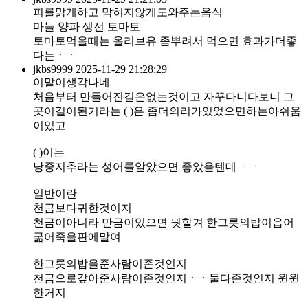
피를맑게하고 막히지않게도와주는음식
마늘 양파 생선 토마토
토마토먹을때는 올리브유 좀뿌려서 먹으면 효과가더좋
다는ㆍㆍ
jkbs9999
2025-11-29 21:28:29
이말이생각나네
처음부터 만들어진길은없는것이고 자꾸다니다보니 그
곳이길이된거라는 ( )은 좀더의리가있었으면하는아쉬움
이있고
( )이는
낭중지추라는 성어를알았으면 좋았을텐데 ㆍㆍ
일반이란
천금보다귀한것이지
천금이아니라 만금이있으면 뭣할겨 한그릇의밥이읍어
굶어죽을판에말여
한그릇의밥을준사람이존것인지
천금으로갚아준사람이존것인지ㆍㆍ둘다존것인지 윈윈
한거지