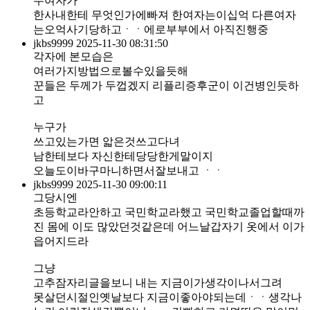
두여자가
한사내한테 무엇인가에빠져 한여자는이십억 다른여자
는오억사기당하고ㆍㆍ에로부부에서 아직진행중
jkbs9999
2025-11-30 08:31:50
각자에 본모습은
여러가지방법으로볼수있을듯해
꾼들은 두께가 두껍겠지 리플리증후군이 이건병인듯하
고
누구가
쓰고있는가면 앏은것쓰고다녀
남한테보다 자신한테당당한게말이지
오늘도이바구마니하면서잘보내고 ㆍㆍ
jkbs9999
2025-11-30 09:00:11
그당시엔
초등학교라안하고 국민학교라했고 국민학교졸업할때까
진 몸에 이도 많았던것같은데 어느날갑자기 옷에서 이가
읍어지드라
그냥
고추잠자리글을보니 내는 지금이가생각이나서그려
못살던시절인옛날보다 지금이좋아야되는데ㆍㆍ생각나