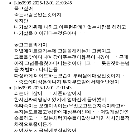
jkbs9999
2025-12-01 21:03:45
죽고싶어
죽는사람은없는것이지
하지만
내가살기위해 나하고 아무런관계가없는사람을 해하고
내가삶을 이어간다는것은아녀 ㆍㆍ
옳고그름의차이
저녘데이트즐기는데 그들을해하는게 그름이고
그들을찾아다니며 갚아주는것이옳음아니겠어ㆍㆍ근데
아직 그넘들을찾아다니는것이아니고 ㆍㆍ못된짓하는넘
을 처벌하고다니는중ㆍㆍ
다정하게 데이트하는모습이 부러움에대상인것이지 ㆍ
ㆍ증오에대상은아니지 부자부모밑에서태어난것이
jkbs9999
2025-12-01 21:11:43
죄는아니잖어 ㆍㆍ지존파말이지
한시간짜리영상이있기에 얼마전에 들어봤지
야타족이든 오랜지족이든(무엇보고오랜지족이라고하
는지는모르겠고)심판에대상은아닌데ㆍㆍ어떻게살인연
습을하고 ㆍㆍ일본처럼죄수들이말성부리면 식사양을점
차적으로줄이든가
저여자도 지금팔에부상입었어