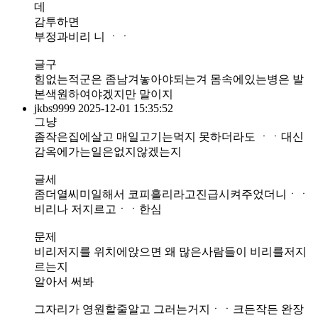
데
감투하면
부정과비리 니 ㆍㆍ
글구
힘없는적군은 좀남겨놓아야되는겨 몸속에있는병은 발
본색원하여야겠지만 말이지
jkbs9999
2025-12-01 15:35:52
그냥
좀작은집에살고 매일고기는먹지 못하더라도 ㆍㆍ대신
감옥에가는일은없지않겠는지
글세
좀더열씨미일해서 코피흘리라고진급시켜주었더니ㆍㆍ
비리나 저지르고ㆍㆍ한심
문제
비리저지를 위치에앉으면 왜 많은사람들이 비리를저지
르는지
알아서 써봐
그자리가 영원할줄알고 그러는거지ㆍㆍ크든작든 완장