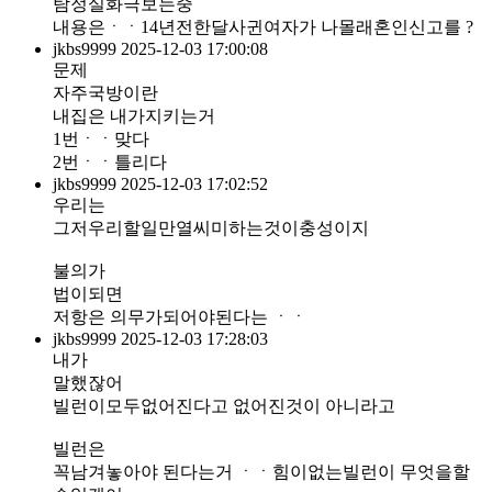
탐정실화극보는중
내용은ㆍㆍ14년전한달사귄여자가 나몰래혼인신고를 ?
jkbs9999
2025-12-03 17:00:08
문제
자주국방이란
내집은 내가지키는거
1번ㆍㆍ맞다
2번ㆍㆍ틀리다
jkbs9999
2025-12-03 17:02:52
우리는
그저우리할일만열씨미하는것이충성이지
불의가
법이되면
저항은 의무가되어야된다는 ㆍㆍ
jkbs9999
2025-12-03 17:28:03
내가
말했잖어
빌런이모두없어진다고 없어진것이 아니라고
빌런은
꼭남겨놓아야 된다는거 ㆍㆍ힘이없는빌런이 무엇을할