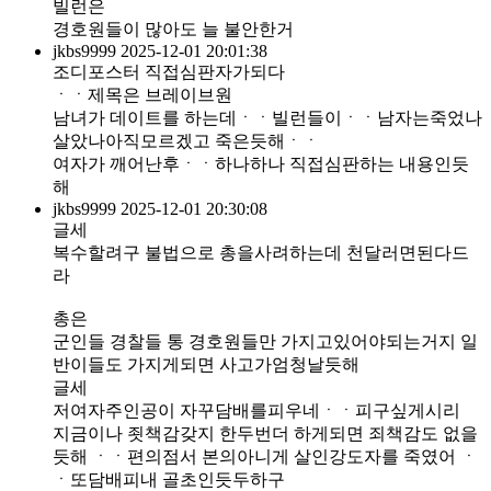
빌런은
경호원들이 많아도 늘 불안한거
jkbs9999
2025-12-01 20:01:38
조디포스터 직접심판자가되다
ㆍㆍ제목은 브레이브원
남녀가 데이트를 하는데ㆍㆍ빌런들이ㆍㆍ남자는죽었나
살았나아직모르겠고 죽은듯해ㆍㆍ
여자가 깨어난후ㆍㆍ하나하나 직접심판하는 내용인듯
해
jkbs9999
2025-12-01 20:30:08
글세
복수할려구 불법으로 총을사려하는데 천달러면된다드
라
총은
군인들 경찰들 통 경호원들만 가지고있어야되는거지 일
반이들도 가지게되면 사고가엄청날듯해
글세
저여자주인공이 자꾸담배를피우네ㆍㆍ피구싶게시리
지금이나 죗책감갖지 한두번더 하게되면 죄책감도 없을
듯해 ㆍㆍ편의점서 본의아니게 살인강도자를 죽였어 ㆍ
ㆍ또담배피내 골초인듯두하구