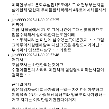
미국인부부가은퇴후살집1유로에사구 어떤부부는지들
살거한채 딸한채 두아들한채씩해서 4유로에네채를사서
ㆍㆍ
jkbs9999
2025-11-30 20:02:25
진짜여
지금 차달남에서 2위로 그게나왔어 그대신몆달안으로
집을수리해서 살아야한다는조건이래
ㆍㆍ우리나라는 마넌에 살수있는곳이읍겠지 ㆍㆍ그럼
그리루이사갈텐데말여 대신그곳은 유령도시가아닌ㆍㆍ
부러워서 영상듣다말구ㆍㆍ외출좀
jkbs9999
2025-11-30 20:53:48
어디서든
조삼모사는 하면안되는것이고
수명이짧은겨 차라리 미련하게 할일열씨미하는사람이
결국은ㆍㆍ
근데말이지
많은책임자들이 회사가말하든말든 자기한테아부하고
이익을줄수있는사람을선택하드라 망해도회사가망하는
거고 자기는 이익만챙기면된다이거지