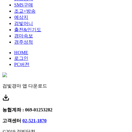
SMS구매
조교+방송
예상지
검빛머니
출전&인기도
경마속보
경주성적
HOME
로그인
PC버전
검빛경마 앱
다운로드
농협계좌 : 069-01253282
고객센터
02-521-1870
©2019 검빛닷컴