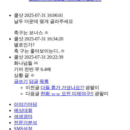
쿨샷
2025-07-31 16:06:01
날두 더운데 몆개 골라주세요
축구는 보너스 ㅎ
쿨샷
2025-07-31 16:34:20
별로인가?
축 구는 좋아보이는디..ㅎ
쿨샷
2025-07-31 20:22:39
화나넘들 ㅉ
기어 전반 무 6.4배
상황 끝 ㅎ
글쓰기
답글
목록
이전글
다들 휴가 가셨나요??
광팔이
다음글
한화 ㅠㅠ 오전 미제야구!!
광팔이
이야기마당
예상대회
생생경마
전문가분석
SMS성적