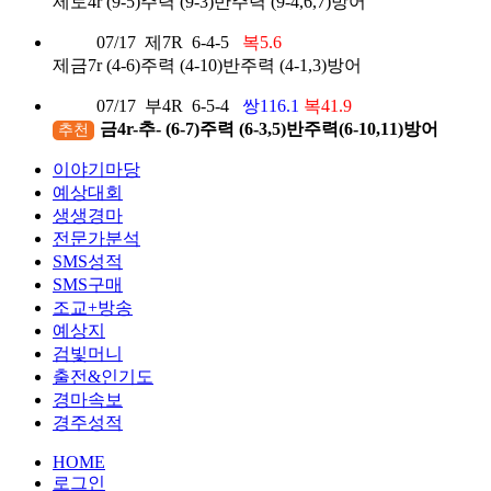
제토4r (9-5)주력 (9-3)반주력 (9-4,6,7)방어
07/17
제7R
6-4-5
복5.6
제금7r (4-6)주력 (4-10)반주력 (4-1,3)방어
07/17
부4R
6-5-4
쌍116.1
복41.9
금4r-추- (6-7)주력 (6-3,5)반주력(6-10,11)방어
추천
이야기마당
예상대회
생생경마
전문가분석
SMS성적
SMS구매
조교+방송
예상지
검빛머니
출전&인기도
경마속보
경주성적
HOME
로그인