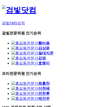
검빛SMS성적
검빛전문위원 인기순위
황비용
김상윤
절대지존
김영
호랭이
프리전문위원 인기순위
최홍찬
이천배
전천후
박건우