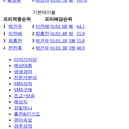
8
홍영웅
8
최강자
01/01 7R
복
107.8
기본테이블
프리
적중
순위
프리
배당
순위
1
박건우
1
이천배
01/01 6R
복
64.1
1
이천배
2
최홍찬
01/01 4R
쌍
55.9
3
최홍찬
3
박건우
01/01 2R
3복
55.8
4
전천후
4
박건우
01/01 3R
3쌍
40.9
이야기마당
예상대회
생생경마
전문가분석
SMS성적
SMS구매
조교+방송
예상지
검빛머니
출전&인기도
경마속보
경주성적