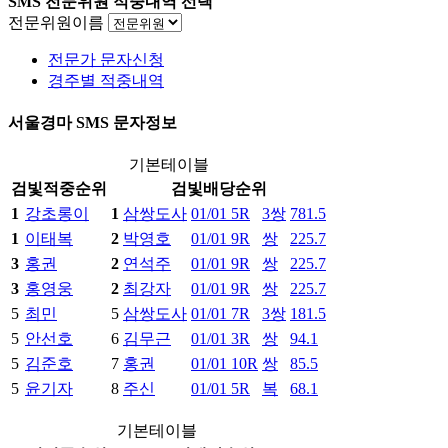
SMS 전문위원 적중내역 선택
전문위원이름
전문가 문자신청
경주별 적중내역
서울경마 SMS 문자정보
기본테이블
검빛
적중
순위
검빛
배당
순위
1
강초롱이
1
삼쌍도사
01/01 5R
3쌍
781.5
1
이태복
2
박영호
01/01 9R
쌍
225.7
3
홍권
2
연석주
01/01 9R
쌍
225.7
3
홍영웅
2
최강자
01/01 9R
쌍
225.7
5
최민
5
삼쌍도사
01/01 7R
3쌍
181.5
5
안선호
6
김무근
01/01 3R
쌍
94.1
5
김준호
7
홍권
01/01 10R
쌍
85.5
5
윤기자
8
주신
01/01 5R
복
68.1
기본테이블