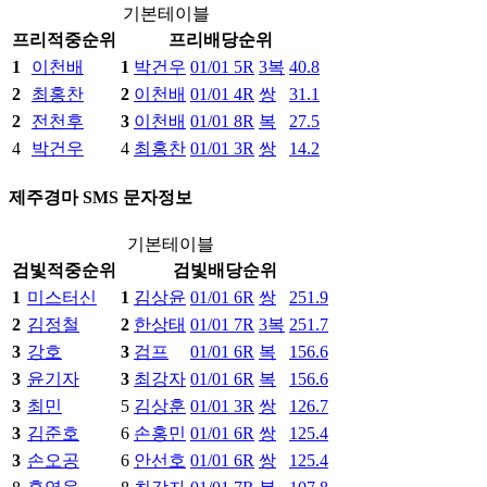
기본테이블
프리
적중
순위
프리
배당
순위
1
이천배
1
박건우
01/01 5R
3복
40.8
2
최홍찬
2
이천배
01/01 4R
쌍
31.1
2
전천후
3
이천배
01/01 8R
복
27.5
4
박건우
4
최홍찬
01/01 3R
쌍
14.2
제주경마 SMS 문자정보
기본테이블
검빛
적중
순위
검빛
배당
순위
1
미스터신
1
김상윤
01/01 6R
쌍
251.9
2
김정철
2
한상태
01/01 7R
3복
251.7
3
강호
3
검프
01/01 6R
복
156.6
3
윤기자
3
최강자
01/01 6R
복
156.6
3
최민
5
김상훈
01/01 3R
쌍
126.7
3
김준호
6
손홍민
01/01 6R
쌍
125.4
3
손오공
6
안선호
01/01 6R
쌍
125.4