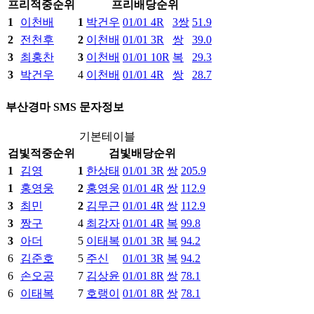
프리
적중
순위
프리
배당
순위
1
이천배
1
박건우
01/01 4R
3쌍
51.9
2
전천후
2
이천배
01/01 3R
쌍
39.0
3
최홍찬
3
이천배
01/01 10R
복
29.3
3
박건우
4
이천배
01/01 4R
쌍
28.7
부산경마 SMS 문자정보
기본테이블
검빛
적중
순위
검빛
배당
순위
1
김영
1
한상태
01/01 3R
쌍
205.9
1
홍영웅
2
홍영웅
01/01 4R
쌍
112.9
3
최민
2
김무근
01/01 4R
쌍
112.9
3
짱구
4
최강자
01/01 4R
복
99.8
3
아더
5
이태복
01/01 3R
복
94.2
6
김준호
5
주신
01/01 3R
복
94.2
6
손오공
7
김상윤
01/01 8R
쌍
78.1
6
이태복
7
호랭이
01/01 8R
쌍
78.1