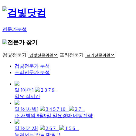
전문가분석
전문가 찾기
검빛전문가
프리전문가
검빛전문가 분석
프리전문가 분석
일
[
아더
]
2 3 7 9
일요 실시간
일
[
신새벽
]
3 4 5 7 10
2 7
r신새벽의 8월9일 일요경마 베팅전략
일
[
신기자
]
2 6 7
1 5 6
놓쳐서는 안될 마필 !!