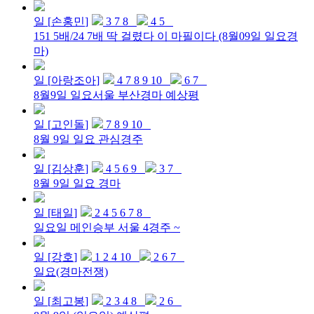
일
[
손홍민
]
3 7 8
4 5
151 5배/24 7배 딱 걸렸다 이 마필이다 (8월09일 일요경
마)
일
[
아랑조아
]
4 7 8 9 10
6 7
8월9일 일요서울 부산경마 예상평
일
[
고인돌
]
7 8 9 10
8월 9일 일요 관심경주
일
[
김상훈
]
4 5 6 9
3 7
8월 9일 일요 경마
일
[
태일
]
2 4 5 6 7 8
일요일 메인승부 서울 4경주 ~
일
[
강호
]
1 2 4 10
2 6 7
일요(경마전쟁)
일
[
최고봉
]
2 3 4 8
2 6