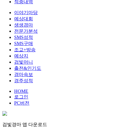
적중내역
이야기마당
예상대회
생생경마
전문가분석
SMS성적
SMS구매
조교+방송
예상지
검빛머니
출전&인기도
경마속보
경주성적
HOME
로그인
PC버전
검빛경마 앱
다운로드