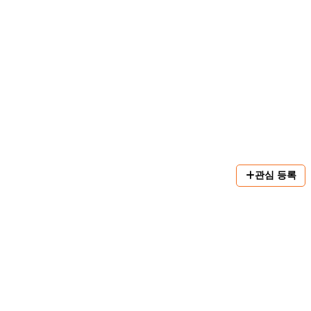
관심 등록