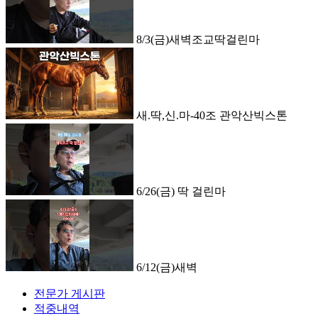
8/3(금)새벽조교딱걸린마
새.딱,신.마-40조 관악산빅스톤
6/26(금) 딱 걸린마
6/12(금)새벽
전문가 게시판
적중내역