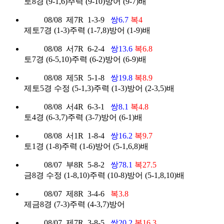
토8경 (9-1,6)주력 (9-10)방어 (9-7)배
08/08
제7R
1-3-9
쌍6.7
복4
제토7경 (1-3)주력 (1-7,8)방어 (1-9)배
08/08
서7R
6-2-4
쌍13.6
복6.8
토7경 (6-5,10)주력 (6-2)방어 (6-9)배
08/08
제5R
5-1-8
쌍19.8
복8.9
제토5경 수정 (5-1,3)주력 (1-3)방어 (2-3,5)배
08/08
서4R
6-3-1
쌍8.1
복4.8
토4경 (6-3,7)주력 (3-7)방어 (6-1)배
08/08
서1R
1-8-4
쌍16.2
복9.7
토1경 (1-8)주력 (1-6)방어 (5-1,6,8)배
08/07
부8R
5-8-2
쌍78.1
복27.5
금8경 수정 (1-8,10)주력 (10-8)방어 (5-1,8,10)배
08/07
제8R
3-4-6
복3.8
제금8경 (7-3)주력 (4-3,7)방어
08/07
제7R
3-8-5
쌍20.2
복16.3