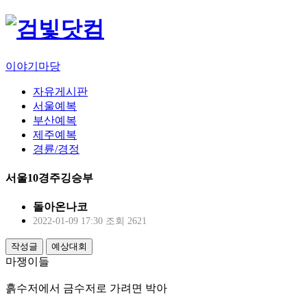
이야기마당
자유게시판
서울예복
부산예복
제주예복
경륜/경정
서울10경주깅승부
돌아온나코
2022-01-09 17:30
조회 2621
작성글
예상대회
마쟁이들
흙수저에서 금수저로 가려면 박아