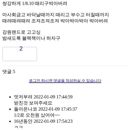
쌍강하게 1/8.10 때리구박아버려
마사회금고 바닥날때까지 때리고 부수고 터질때까지
때려때려때려 조져조져조져 박아박아박아 박아버려
강원랜드로 고고싱
밤새도록 블랙잭이나 하자구
2
댓글
5
로그인 하시면 댓글을 작성하실 수 있습니다
멋저부려
2022-01-09 17:44:59
받친것 보여주세요
돌아온나코
2022-01-09 17:45:37
1/2로 오천원 샀어여~~
16년동안
2022-01-09 17:54:23
ㅋㅋ