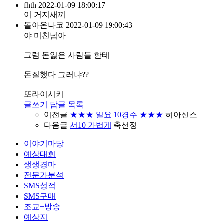
fhth
2022-01-09 18:00:17
이 거지새끼
돌아온나코
2022-01-09 19:00:43
야 미친넘아
그럼 돈잃은 사람들 한테
돈질했다 그러냐??
또라이시키
글쓰기
답글
목록
이전글
★★★ 일요 10경주 ★★★
히아신스
다음글
서10 가볍게
축선정
이야기마당
예상대회
생생경마
전문가분석
SMS성적
SMS구매
조교+방송
예상지