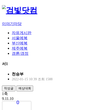
이야기마당
자유게시판
서울예복
부산예복
제주예복
경륜/경정
서1
천승부
2022-01-15 10:39
조회 1588
작성글
예상대회
1축
9.11.10
0