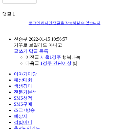
댓글
1
로그인 하시면 댓글을 작성하실 수 있습니다
천승부
2022-01-15 10:56:57
거꾸로 보일러도 아니고
글쓰기
답글
목록
이전글
서울1경주
행복나눔
다음글
1경주 간단예상
빛
이야기마당
예상대회
생생경마
전문가분석
SMS성적
SMS구매
조교+방송
예상지
검빛머니
출전&인기도