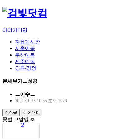
이야기마당
자유게시판
서울예복
부산예복
제주예복
경륜/경정
운세보기ㅡ성공
ㅡ이수ㅡ
2022-01-15 10:55
조회 1979
작성글
예상대회
콧털 고맙넹 ㅎ
2