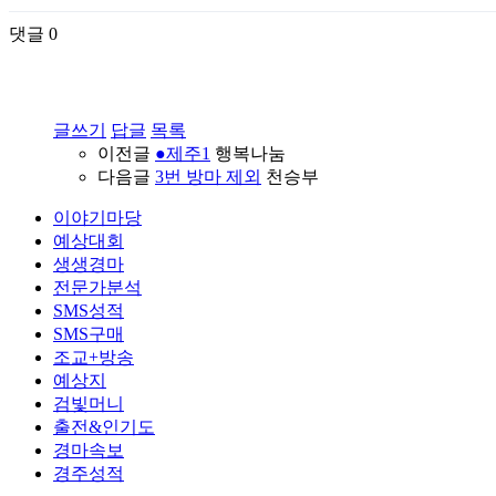
댓글
0
글쓰기
답글
목록
이전글
●제주1
행복나눔
다음글
3번 방마 제외
천승부
이야기마당
예상대회
생생경마
전문가분석
SMS성적
SMS구매
조교+방송
예상지
검빛머니
출전&인기도
경마속보
경주성적