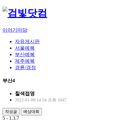
이야기마당
자유게시판
서울예복
부산예복
제주예복
경륜/경정
부산4
칠색접영
2022-01-09 14:54
조회 1047
작성글
예상대회
5 - 1.3.7