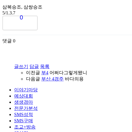
삼복승조,
삼쌍승조
5/1.3.7
0
댓글
0
글쓰기
답글
목록
이전글
부4
어쩌다그렇게됐니
다음글
부산 4경주
바다의용
이야기마당
예상대회
생생경마
전문가분석
SMS성적
SMS구매
조교+방송