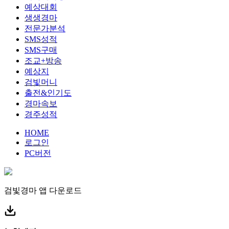
예상대회
생생경마
전문가분석
SMS성적
SMS구매
조교+방송
예상지
검빛머니
출전&인기도
경마속보
경주성적
HOME
로그인
PC버전
검빛경마 앱
다운로드