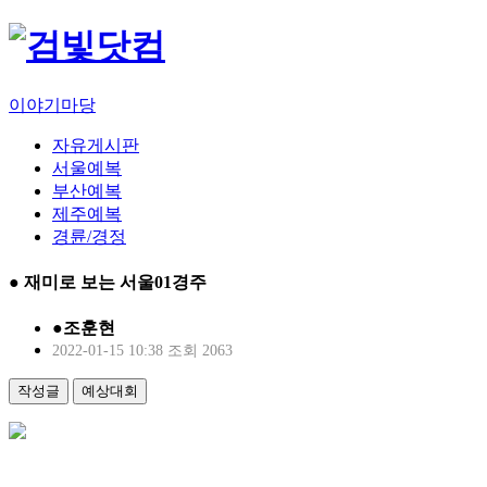
이야기마당
자유게시판
서울예복
부산예복
제주예복
경륜/경정
● 재미로 보는 서울01경주
●조훈현
2022-01-15 10:38
조회 2063
작성글
예상대회