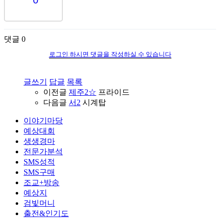
0
댓글
0
로그인 하시면 댓글을 작성하실 수 있습니다
글쓰기
답글
목록
이전글
제주2☆
프라이드
다음글
서2
시계탑
이야기마당
예상대회
생생경마
전문가분석
SMS성적
SMS구매
조교+방송
예상지
검빛머니
출전&인기도