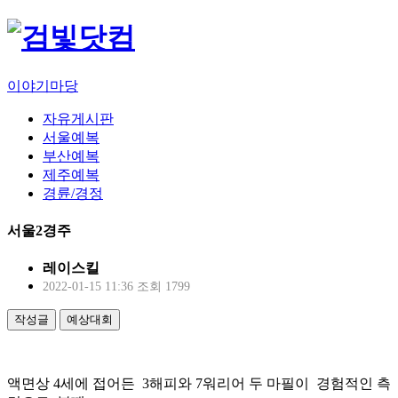
이야기마당
자유게시판
서울예복
부산예복
제주예복
경륜/경정
서울2경주
레이스킬
2022-01-15 11:36
조회 1799
작성글
예상대회
액면상 4세에 접어든 3해피와 7워리어 두 마필이 경험적인 측