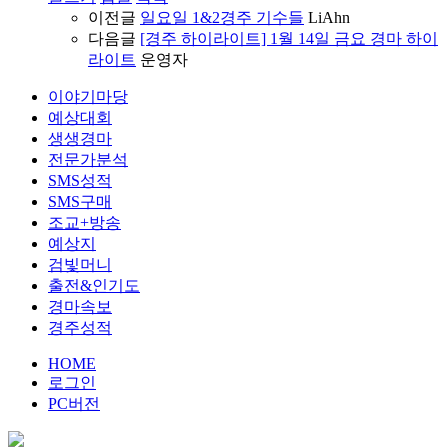
이전글
일요일 1&2경주 기수들
LiAhn
다음글
[경주 하이라이트] 1월 14일 금요 경마 하이
라이트
운영자
이야기마당
예상대회
생생경마
전문가분석
SMS성적
SMS구매
조교+방송
예상지
검빛머니
출전&인기도
경마속보
경주성적
HOME
로그인
PC버전