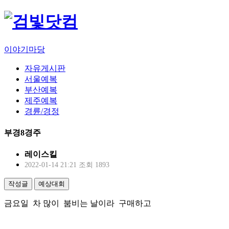
이야기마당
자유게시판
서울예복
부산예복
제주예복
경륜/경정
부경8경주
레이스킬
2022-01-14 21:21
조회 1893
작성글
예상대회
금요일 차 많이 붐비는 날이라 구매하고