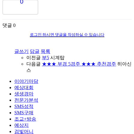
0
댓글
0
로그인 하시면 댓글을 작성하실 수 있습니다
글쓰기
답글
목록
이전글
부5
시계탑
다음글
★★★ 부경 5경주 ★★★ 추천경주
히아신
스
이야기마당
예상대회
생생경마
전문가분석
SMS성적
SMS구매
조교+방송
예상지
검빛머니