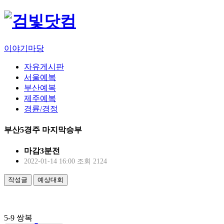
이야기마당
자유게시판
서울예복
부산예복
제주예복
경륜/경정
부산5경주 마지막승부
마감3분전
2022-01-14 16:00
조회 2124
작성글
예상대회
5-9 쌍복