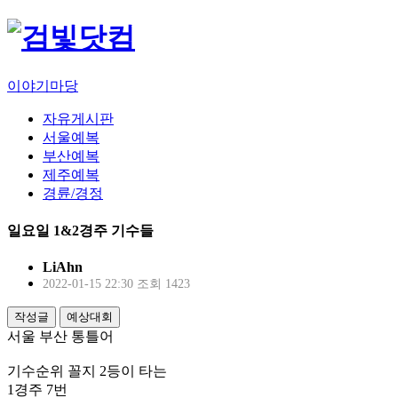
이야기마당
자유게시판
서울예복
부산예복
제주예복
경륜/경정
일요일 1&2경주 기수들
LiAhn
2022-01-15 22:30
조회 1423
작성글
예상대회
서울 부산 통틀어
기수순위 꼴지 2등이 타는
1경주 7번