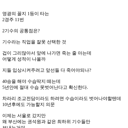
영광의 꼴지 1등이 타는
2경주 11번
2기수의 공통점은?
기수라는 직업을 잘못 선택한 것
겁이 그리많아서 앞에 나가면 죽는 줄 아는데
어떻게 성적이 나올까
지들 입상시켜주려고 앞선들 다 죽어야되나?
40승을 해야 수습딱지 떼는데
5년안에 절대 수습 못벗어난다고 확신한다.
차라리 조교전담이라도 하려면 수습이라도 벗어나야할텐데
10년후에도 가능할지 의문
이제는 서울로 갔지만
왜 부산에는 권석원과 같은 최하위 기수들만
보내는거야