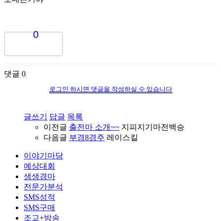
0
댓글
0
로그인 하시면 댓글을 작성하실 수 있습니다
글쓰기
답글
목록
이전글
출전마 소개~~
지피지기마전백승
다음글
부경8경주
레이스킬
이야기마당
예상대회
생생경마
전문가분석
SMS성적
SMS구매
조교+방송