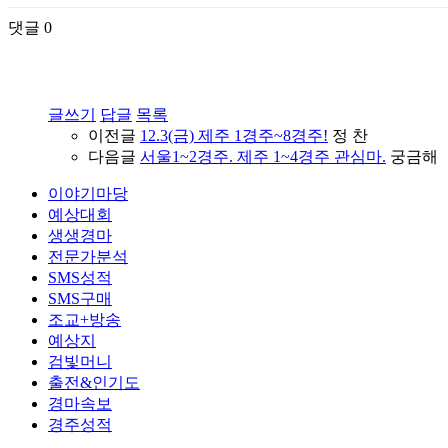
댓글
0
글쓰기
답글
목록
이전글
12.3(금) 제주 1경주~8경주!
정 찬
다음글
서울1~2경주. 제주 1~4경주 관심마.
궁금해
이야기마당
예상대회
생생경마
전문가분석
SMS성적
SMS구매
조교+방송
예상지
검빛머니
출전&인기도
경마속보
경주성적