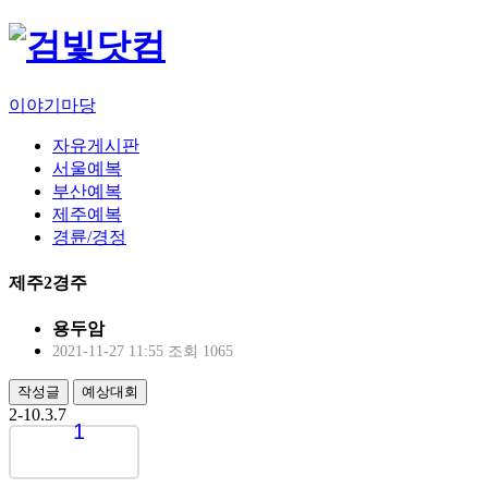
이야기마당
자유게시판
서울예복
부산예복
제주예복
경륜/경정
제주2경주
용두암
2021-11-27 11:55
조회 1065
작성글
예상대회
2-10.3.7
1