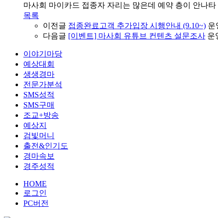
마사회 마이카드 접종자 자리는 많은데 예약 층이 안나타
목록
이전글
접종완료고객 추가입장 시행안내 (9.10~)
운
다음글
[이벤트] 마사회 유튜브 컨텐츠 설문조사
운
이야기마당
예상대회
생생경마
전문가분석
SMS성적
SMS구매
조교+방송
예상지
검빛머니
출전&인기도
경마속보
경주성적
HOME
로그인
PC버전