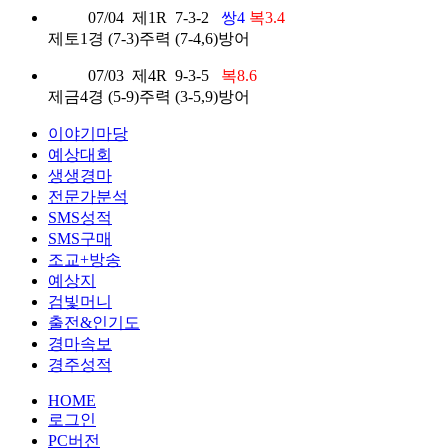
07/04
제1R
7-3-2
쌍4
복3.4
제토1경 (7-3)주력 (7-4,6)방어
07/03
제4R
9-3-5
복8.6
제금4경 (5-9)주력 (3-5,9)방어
이야기마당
예상대회
생생경마
전문가분석
SMS성적
SMS구매
조교+방송
예상지
검빛머니
출전&인기도
경마속보
경주성적
HOME
로그인
PC버전