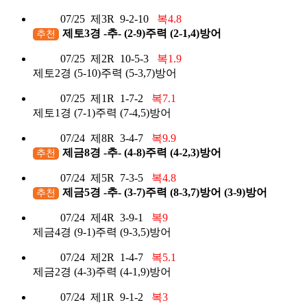
07/25
제3R
9-2-10
복4.8
제토3경 -추- (2-9)주력 (2-1,4)방어
추천
07/25
제2R
10-5-3
복1.9
제토2경 (5-10)주력 (5-3,7)방어
07/25
제1R
1-7-2
복7.1
제토1경 (7-1)주력 (7-4,5)방어
07/24
제8R
3-4-7
복9.9
제금8경 -추- (4-8)주력 (4-2,3)방어
추천
07/24
제5R
7-3-5
복4.8
제금5경 -추- (3-7)주력 (8-3,7)방어 (3-9)방어
추천
07/24
제4R
3-9-1
복9
제금4경 (9-1)주력 (9-3,5)방어
07/24
제2R
1-4-7
복5.1
제금2경 (4-3)주력 (4-1,9)방어
07/24
제1R
9-1-2
복3