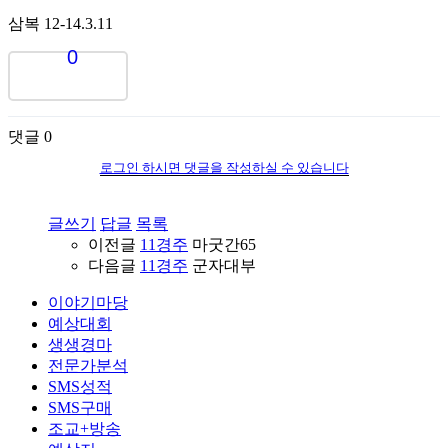
삼복 12-14.3.11
0
댓글
0
로그인 하시면 댓글을 작성하실 수 있습니다
글쓰기
답글
목록
이전글
11경주
마굿간65
다음글
11경주
군자대부
이야기마당
예상대회
생생경마
전문가분석
SMS성적
SMS구매
조교+방송