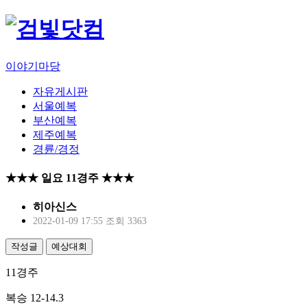
이야기마당
자유게시판
서울예복
부산예복
제주예복
경륜/경정
★★★ 일요 11경주 ★★★
히아신스
2022-01-09 17:55
조회 3363
작성글
예상대회
11경주
복승 12-14.3