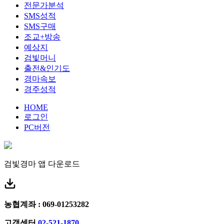
전문가분석
SMS성적
SMS구매
조교+방송
예상지
검빛머니
출전&인기도
경마속보
경주성적
HOME
로그인
PC버전
검빛경마 앱
다운로드
농협계좌 : 069-01253282
고객센터
02-521-1870