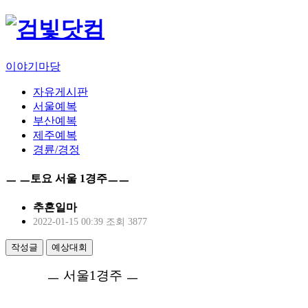
이야기마당
자유게시판
서울예복
부산예복
제주예복
경륜/경정
ㅡ ㅡ토요 서울 1경주ㅡㅡ
추혼일마
2022-01-15 00:39
조회 3877
작성글
예상대회
ㅡ 서울1경주 ㅡ