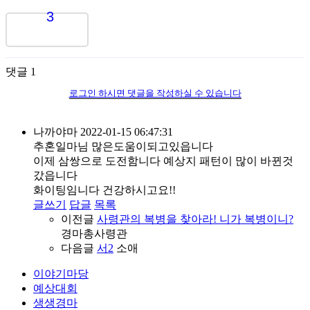
3
댓글
1
로그인 하시면 댓글을 작성하실 수 있습니다
나까야마
2022-01-15 06:47:31
추혼일마님 많은도움이되고있읍니다
이제 삼쌍으로 도전함니다 예상지 패턴이 많이 바뀐것
갔읍니다
화이팅임니다 건강하시고요!!
글쓰기
답글
목록
이전글
사령관의 복병을 찾아라! 니가 복병이니?
경마총사령관
다음글
서2
소애
이야기마당
예상대회
생생경마