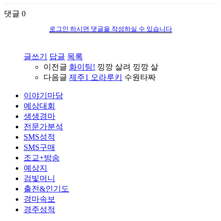
댓글
0
로그인 하시면 댓글을 작성하실 수 있습니다
글쓰기
답글
목록
이전글
화이팅!
낑깡 살려 낑깡 살
다음글
제주1 오라루키
수원타짜
이야기마당
예상대회
생생경마
전문가분석
SMS성적
SMS구매
조교+방송
예상지
검빛머니
출전&인기도
경마속보
경주성적