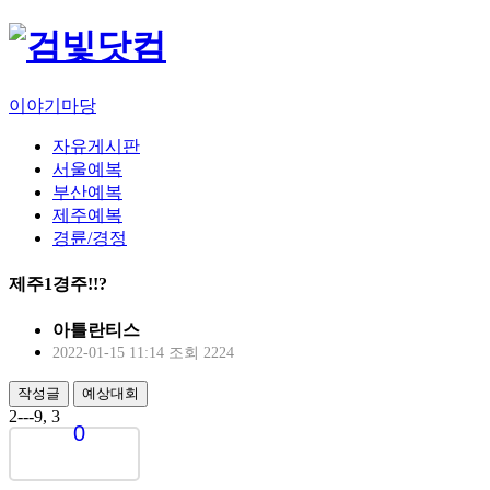
이야기마당
자유게시판
서울예복
부산예복
제주예복
경륜/경정
제주1경주!!?
아틀란티스
2022-01-15 11:14
조회 2224
작성글
예상대회
2---9, 3
0