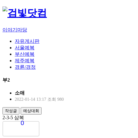
이야기마당
자유게시판
서울예복
부산예복
제주예복
경륜/경정
부2
소애
2022-01-14 13:17
조회 980
작성글
예상대회
2-3-5 삼복
0