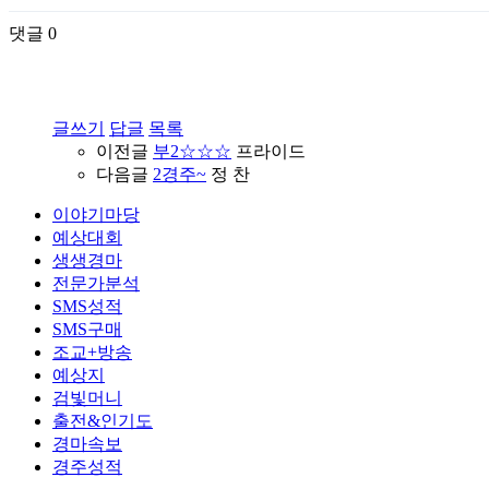
댓글
0
글쓰기
답글
목록
이전글
부2☆☆☆
프라이드
다음글
2경주~
정 찬
이야기마당
예상대회
생생경마
전문가분석
SMS성적
SMS구매
조교+방송
예상지
검빛머니
출전&인기도
경마속보
경주성적