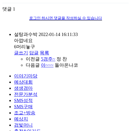
댓글
1
로그인 하시면 댓글을 작성하실 수 있습니다
설탕과수박
2022-01-14 16:11:33
아깝네요
6머리놓구
글쓰기
답글
목록
이전글
5경주~
정 찬
다음글
아~~~
돌아온나코
이야기마당
예상대회
생생경마
전문가분석
SMS성적
SMS구매
조교+방송
예상지
검빛머니