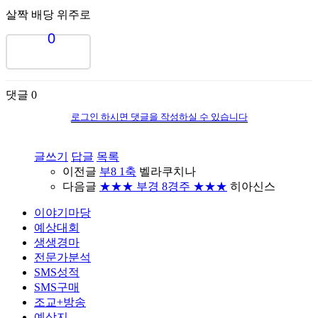
살짝 배당 위주로
0
댓글
0
로그인 하시면 댓글을 작성하실 수 있습니다
글쓰기
답글
목록
이전글
부8 1축
벨라쿠치나
다음글
★★★ 부경 8경주 ★★★
히아신스
이야기마당
예상대회
생생경마
전문가분석
SMS성적
SMS구매
조교+방송
예상지