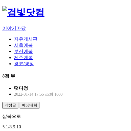
이야기마당
자유게시판
서울예복
부산예복
제주예복
경륜/경정
8경 부
떳다정
2022-01-14 17:55
조회 1680
작성글
예상대회
삼복으로
5.1/8.9.10