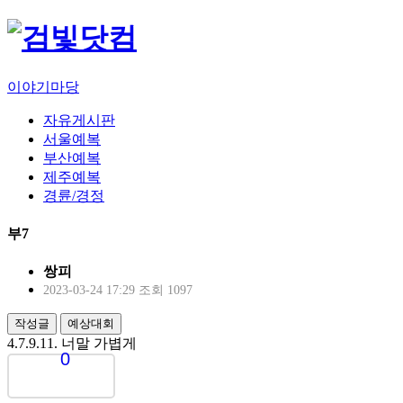
이야기마당
자유게시판
서울예복
부산예복
제주예복
경륜/경정
부7
쌍피
2023-03-24 17:29
조회 1097
작성글
예상대회
4.7.9.11. 너말 가볍게
0