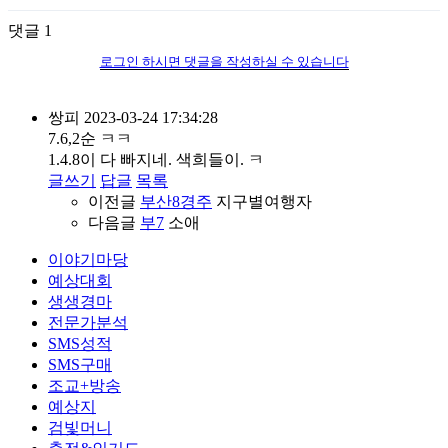
댓글
1
로그인 하시면 댓글을 작성하실 수 있습니다
쌍피
2023-03-24 17:34:28
7.6,2순 ㅋㅋ
1.4.8이 다 빠지네. 색희들이. ㅋ
글쓰기
답글
목록
이전글
부산8경주
지구별여행자
다음글
부7
소애
이야기마당
예상대회
생생경마
전문가분석
SMS성적
SMS구매
조교+방송
예상지
검빛머니