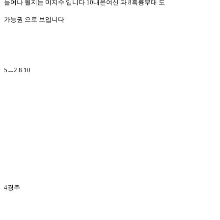
늘어나 될지는 미지수 입니다 10내온여신 과 8흑룡부대 도
가능권 으로 보입니다
5ㅡ2.8.10
4경주