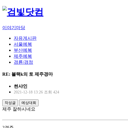
이야기마당
자유게시판
서울예복
부산예복
제주예복
경륜/경정
RE: 블랙k의 토 제주경마
썬샤인
2021-12-18 13:26
조회 424
작성글
예상대회
제주 잘하시네요
2경주