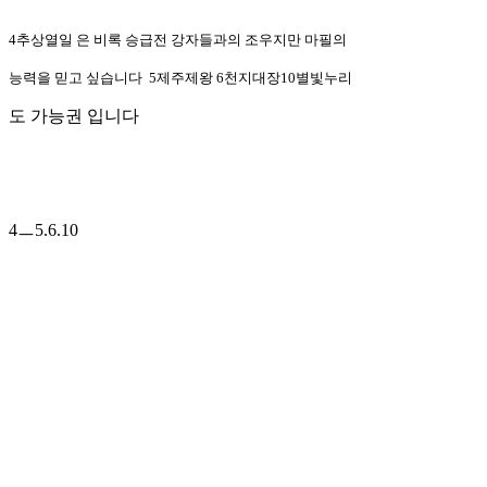
4추상열일 은 비록 승급전 강자들과의 조우지만 마필의
능력을 믿고 싶습니다 5제주제왕 6천지대장
10별빛누리
도 가능권 입니다
4ㅡ5.6.10