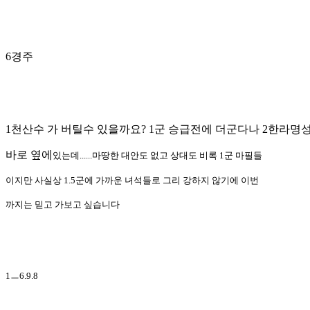
6경주
1천산수 가 버틸수 있을까요? 1군 승급전에 더군다나 2한라명
바로 옆에
있는데......마땅한 대안도 없고 상대도 비록 1군 마필들
이지만 사실상 1.5군에 가까운 녀석들로 그리 강하지 않기에 이번
까지는 믿고 가보고 싶습니다
1ㅡ6.9.8