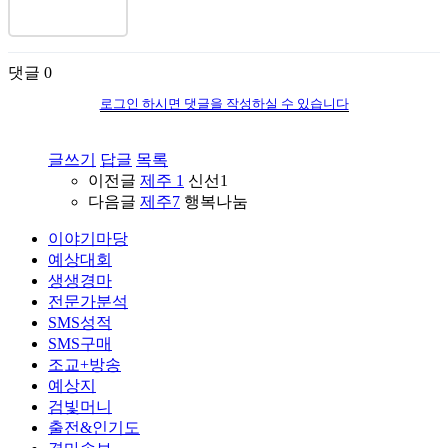
댓글
0
로그인 하시면 댓글을 작성하실 수 있습니다
글쓰기
답글
목록
이전글
제주 1
신선1
다음글
제주7
행복나눔
이야기마당
예상대회
생생경마
전문가분석
SMS성적
SMS구매
조교+방송
예상지
검빛머니
출전&인기도