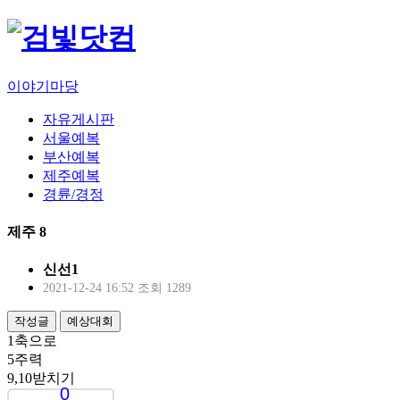
이야기마당
자유게시판
서울예복
부산예복
제주예복
경륜/경정
제주 8
신선1
2021-12-24 16:52
조회 1289
작성글
예상대회
1축으로
5주력
9,10받치기
0