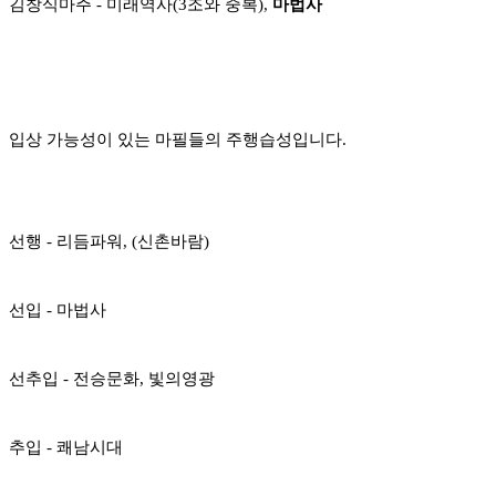
김창식마주 - 미래역사(3조와 중복),
마법사
입상 가능성이 있는 마필들의 주행습성입니다.
선행 - 리듬파워, (신촌바람)
선입 - 마법사
선추입 - 전승문화, 빛의영광
추입 - 쾌남시대