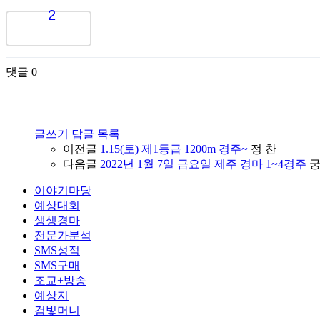
2
댓글
0
글쓰기
답글
목록
이전글
1.15(토) 제1등급 1200m 경주~
정 찬
다음글
2022년 1월 7일 금요일 제주 경마 1~4경주
이야기마당
예상대회
생생경마
전문가분석
SMS성적
SMS구매
조교+방송
예상지
검빛머니