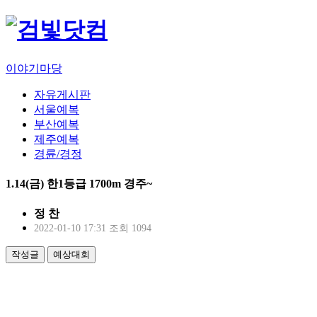
이야기마당
자유게시판
서울예복
부산예복
제주예복
경륜/경정
1.14(금) 한1등급 1700m 경주~
정 찬
2022-01-10 17:31
조회 1094
작성글
예상대회