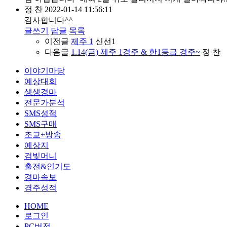
정 찬
2022-01-14 11:56:11
감사합니다^^
글쓰기
답글
목록
이전글
제주 1
신선1
다음글
1.14(금) 제주 1경주 & 한1등급 경주~
정 찬
이야기마당
예상대회
생생경마
전문가분석
SMS성적
SMS구매
조교+방송
예상지
검빛머니
출전&인기도
경마속보
경주성적
HOME
로그인
PC버전