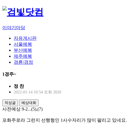
이야기마당
자유게시판
서울예복
부산예복
제주예복
경륜/경정
1경주~
정 찬
2022-01-14 10:54
조회 2020
작성글
예상대회
사전예상 9-2...(5),(7)
포화주로라 그런지 선행형인 1사수자리가 많이 팔리고 있네요.