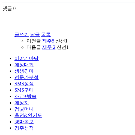
댓글
0
글쓰기
답글
목록
이전글
제주5
신선1
다음글
제주 2
신선1
이야기마당
예상대회
생생경마
전문가분석
SMS성적
SMS구매
조교+방송
예상지
검빛머니
출전&인기도
경마속보
경주성적