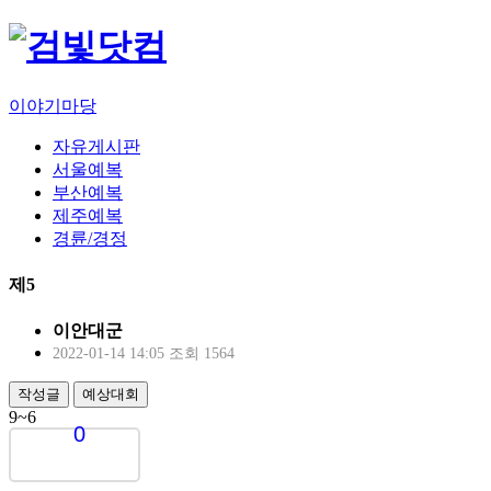
이야기마당
자유게시판
서울예복
부산예복
제주예복
경륜/경정
제5
이안대군
2022-01-14 14:05
조회 1564
작성글
예상대회
9~6
0