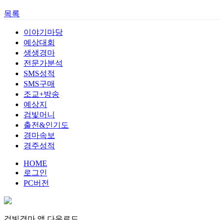
목록
이야기마당
예상대회
생생경마
전문가분석
SMS성적
SMS구매
조교+방송
예상지
검빛머니
출전&인기도
경마속보
경주성적
HOME
로그인
PC버전
검빛경마 앱
다운로드