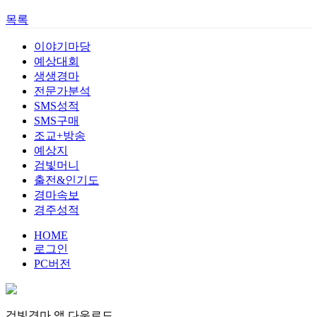
목록
이야기마당
예상대회
생생경마
전문가분석
SMS성적
SMS구매
조교+방송
예상지
검빛머니
출전&인기도
경마속보
경주성적
HOME
로그인
PC버전
검빛경마 앱
다운로드