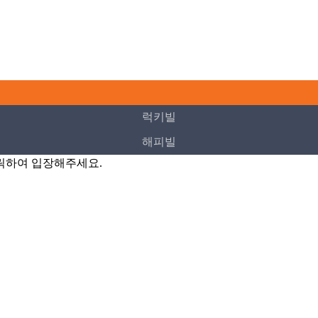
럭키빌
해피빌
경마NOW
이야기마당
SMS성적
전문가분석
예상지
조교+방송
경마정보