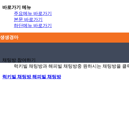
바로가기 메뉴
주요메뉴 바로가기
본문 바로가기
하단메뉴 바로가기
생생경마
자유게시판
서울예복
부산예복
제주예복
검빛특집영상